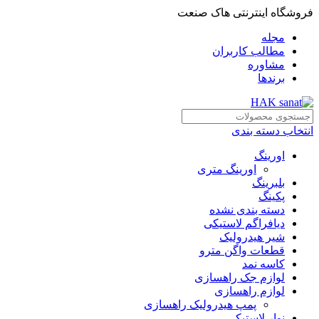
فروشگاه اینترنتی هاک صنعت
مجله
مطالب کاربران
مشاوره
برندها
انتخاب دسته بندی
اورینگ
اورینگ متری
بلبرینگ
پکینگ
دسته بندی نشده
دیافراگم لاستیکی
شیر هیدرولیک
قطعات واگن مترو
کاسه نمد
لوازم جک راهسازی
لوازم راهسازی
پمپ هیدرولیک راهسازی
نوار لاستیکی