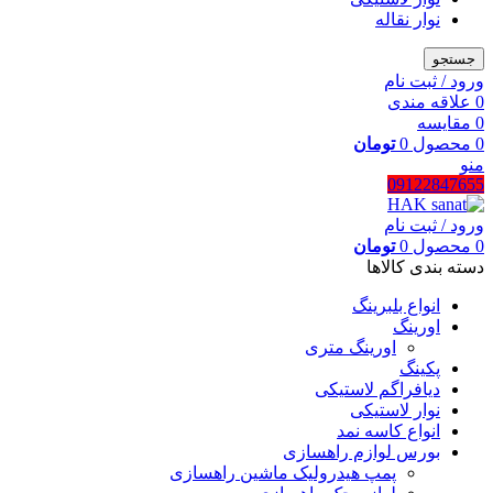
نوار نقاله
جستجو
ورود / ثبت نام
0
علاقه مندی
0
مقایسه
0
محصول
0
تومان
منو
09122847655
ورود / ثبت نام
0
محصول
0
تومان
دسته بندی کالاها
انواع بلبرینگ
اورینگ
اورینگ متری
پکینگ
دیافراگم لاستیکی
نوار لاستیکی
انواع کاسه نمد
بورس لوازم راهسازی
پمپ هیدرولیک ماشین راهسازی