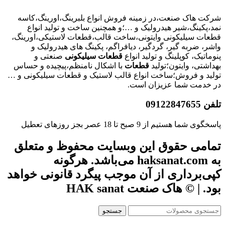
شرکت هاک صنعت،در زمینه فروش انواع بلبرینگ،اورینگ،کاسه
نمد،پکینگ،شیر هیدرولیک و …؛و همچنین ساخت و تولید انواع
قطعات سیلیکونی وایتونی،ساخت قالب،قطعات لاستیکی،اورینگ،
واشر، ضربه گیر، گردگیر، دیافراگم، پکینگ های هیدرولیک و
پنوماتیک، کوپلینگ و تولید انواع
قطعات
سیلیکونی
صنعتی و
بهداشتی، وایتون؛تولید
قطعات
با اشکال نامنظم،پیچیده و حساس
تولید و فروش؛ساخت انواع قالب لاستیک و قطعات سیلیکونی و …
در خدمت شما عزیزان است.
تلفن 09122847655
پاسخگوی شما هستیم از 9 صبح تا 18 عصر بجز روزهای تعطیل
تمامی حقوق این وبسایت محفوظ و متعلق
به haksanat.com می‌باشد. هرگونه
کپی‌برداری از آن موجب پیگرد قانونی خواهد
بود. | © هاک صنعت HAK sanat
جستجو