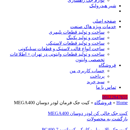
لوازم جک راهسازی
شیر هیدرولیک
صفحه اصلی
خدمات ویژه هاک صنعت
ساخت و تولید قطعات پلیمری
ساخت و تولید پکینگ
ساخت و تولید قطعات لاستیکی
ساخت انواع قالب لاستیک و قطعات سیلیکونی
ساخت و تولید قطعات وایتونی در تهران + اطلاعات
تخصصی وایتون
فروشگاه
حساب کاربری من
پرداخت
سبد خرید
تماس با ما
09122847655
Home
»
فروشگاه
»
کیت جک فرمان لودر دوسان MEGA400
کیت جک خالی کن لودر دوسان MEGA400
بازگشت به محصولات
کیت جک بالابر بیل مکانیکی کوماتسو PC400-7