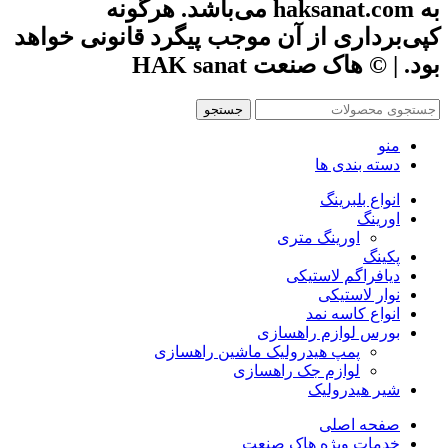
به haksanat.com می‌باشد. هرگونه
کپی‌برداری از آن موجب پیگرد قانونی خواهد
بود. | © هاک صنعت HAK sanat
جستجو
منو
دسته بندی ها
انواع بلبرینگ
اورینگ
اورینگ متری
پکینگ
دیافراگم لاستیکی
نوار لاستیکی
انواع کاسه نمد
بورس لوازم راهسازی
پمپ هیدرولیک ماشین راهسازی
لوازم جک راهسازی
شیر هیدرولیک
صفحه اصلی
خدمات ویژه هاک صنعت