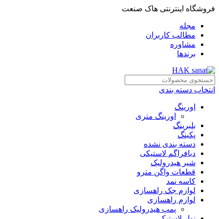
فروشگاه اینترنتی هاک صنعت
مجله
مطالب کاربران
مشاوره
برندها
انتخاب دسته بندی
اورینگ
اورینگ متری
بلبرینگ
پکینگ
دسته بندی نشده
دیافراگم لاستیکی
شیر هیدرولیک
قطعات واگن مترو
کاسه نمد
لوازم جک راهسازی
لوازم راهسازی
پمپ هیدرولیک راهسازی
نوار لاستیکی