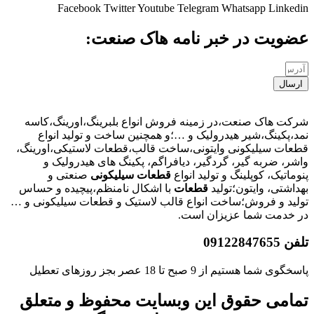
Facebook
Twitter
Youtube
Telegram
Whatsapp
Linkedin
عضویت در خبر نامه هاک صنعت:
ارسال
شرکت هاک صنعت،در زمینه فروش انواع بلبرینگ،اورینگ،کاسه
نمد،پکینگ،شیر هیدرولیک و …؛و همچنین ساخت و تولید انواع
قطعات سیلیکونی وایتونی،ساخت قالب،قطعات لاستیکی،اورینگ،
واشر، ضربه گیر، گردگیر، دیافراگم، پکینگ های هیدرولیک و
پنوماتیک، کوپلینگ و تولید انواع
قطعات
سیلیکونی
صنعتی و
بهداشتی، وایتون؛تولید
قطعات
با اشکال نامنظم،پیچیده و حساس
تولید و فروش؛ساخت انواع قالب لاستیک و قطعات سیلیکونی و …
در خدمت شما عزیزان است.
تلفن 09122847655
پاسخگوی شما هستیم از 9 صبح تا 18 عصر بجز روزهای تعطیل
تمامی حقوق این وبسایت محفوظ و متعلق