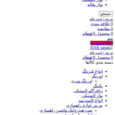
نوار نقاله
جستجو
ورود / ثبت نام
0
علاقه مندی
0
مقایسه
0
محصول
0
تومان
منو
09122847655
ورود / ثبت نام
0
محصول
0
تومان
دسته بندی کالاها
انواع بلبرینگ
اورینگ
اورینگ متری
پکینگ
دیافراگم لاستیکی
نوار لاستیکی
انواع کاسه نمد
بورس لوازم راهسازی
پمپ هیدرولیک ماشین راهسازی