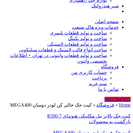
لوازم جک راهسازی
شیر هیدرولیک
صفحه اصلی
خدمات ویژه هاک صنعت
ساخت و تولید قطعات پلیمری
ساخت و تولید پکینگ
ساخت و تولید قطعات لاستیکی
ساخت انواع قالب لاستیک و قطعات سیلیکونی
ساخت و تولید قطعات وایتونی در تهران + اطلاعات
تخصصی وایتون
فروشگاه
حساب کاربری من
پرداخت
سبد خرید
تماس با ما
09122847655
Home
»
فروشگاه
»
کیت جک خالی کن لودر دوسان MEGA400
کیت جک بالابر بیل مکانیکی هیوندای R500-7
بازگشت به محصولات
کیت جک فرمان لودر دوسان MEGA400