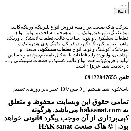
ارسال
شرکت هاک صنعت،در زمینه فروش انواع بلبرینگ،اورینگ،کاسه
نمد،پکینگ،شیر هیدرولیک و …؛و همچنین ساخت و تولید انواع
قطعات سیلیکونی وایتونی،ساخت قالب،قطعات لاستیکی،اورینگ،
واشر، ضربه گیر، گردگیر، دیافراگم، پکینگ های هیدرولیک و
پنوماتیک، کوپلینگ و تولید انواع
قطعات
سیلیکونی
صنعتی و
بهداشتی، وایتون؛تولید
قطعات
با اشکال نامنظم،پیچیده و حساس
تولید و فروش؛ساخت انواع قالب لاستیک و قطعات سیلیکونی و …
در خدمت شما عزیزان است.
تلفن 09122847655
پاسخگوی شما هستیم از 9 صبح تا 18 عصر بجز روزهای تعطیل
تمامی حقوق این وبسایت محفوظ و متعلق
به haksanat.com می‌باشد. هرگونه
کپی‌برداری از آن موجب پیگرد قانونی خواهد
بود. | © هاک صنعت HAK sanat