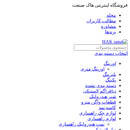
فروشگاه اینترنتی هاک صنعت
مجله
مطالب کاربران
مشاوره
برندها
انتخاب دسته بندی
اورینگ
اورینگ متری
بلبرینگ
پکینگ
دسته بندی نشده
دیافراگم لاستیکی
شیر هیدرولیک
قطعات واگن مترو
کاسه نمد
لوازم جک راهسازی
لوازم راهسازی
پمپ هیدرولیک راهسازی
نوار لاستیکی