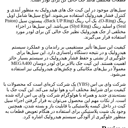
سیل‌های موجود در این کیت جک های هیدرولیک به منظور آبندی و
کنترل فشار هیدرولیک استفاده می‌شوند. انواع سیل‌ها شامل اویل
رینگ (O-Ring)، بک آپ رینگ (Back UP Ring)، پیستون سیل (Piston
Seal) و اسلید رینگ (Slyd Ring) می‌باشد. این سیل‌ها در اجزاء
مختلفی از جک هیدرولیک نظیر جک خالی کن برای لودر مورد
استفاده قرار می‌گیرند.
کیفیت این سیل‌ها تأثیر مستقیمی بر راندمان و عملکرد سیستم
هیدرولیک و در نتیجه دستگاه راه‌سازی دارد. این سیل‌ها برای
جلوگیری از نشتی و حفظ فشار هیدرولیک در سیستم بسیار حائز
اهمیت هستند. این کیت جک بالابر برای لودر دوسان MEGA400
معمولاً در بیل‌های مکانیکی و چکش‌های هیدرولیکی نیز استفاده
می‌شود.
شرکت وای بی اس (YBS) یک شرکت کره‌ای است که محصولات با
کیفیت برای شرایط مختلف آب و هوا تولید می‌کند. این کیت جک با
بسته‌بندی جدید و همراه با هولوگرام شرکت وای بی اس ارائه شده
است. از نکات مهم این محصول می‌توان به قرار گرفتن اجزاء سیل
کیت در داخل کیسه پلاستیکی با قابلیت باز و بسته شدن، همچنین
وجود یک شیت پلاستیکی برای استفاده در هنگام تعویض قطعات به
منظور جلوگیری از آلودگی سیستم هیدرولیک اشاره کرد.