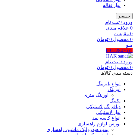
نوار نقاله
جستجو
ورود / ثبت نام
0
علاقه مندی
0
مقایسه
0
محصول
0
تومان
منو
09122847655
ورود / ثبت نام
0
محصول
0
تومان
دسته بندی کالاها
انواع بلبرینگ
اورینگ
اورینگ متری
پکینگ
دیافراگم لاستیکی
نوار لاستیکی
انواع کاسه نمد
بورس لوازم راهسازی
پمپ هیدرولیک ماشین راهسازی