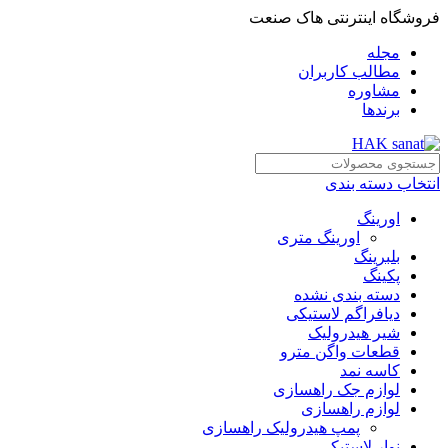
فروشگاه اینترنتی هاک صنعت
مجله
مطالب کاربران
مشاوره
برندها
انتخاب دسته بندی
اورینگ
اورینگ متری
بلبرینگ
پکینگ
دسته بندی نشده
دیافراگم لاستیکی
شیر هیدرولیک
قطعات واگن مترو
کاسه نمد
لوازم جک راهسازی
لوازم راهسازی
پمپ هیدرولیک راهسازی
نوار لاستیکی