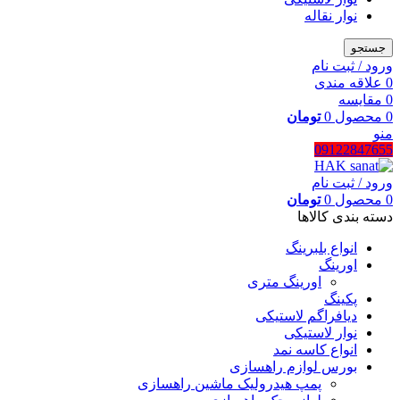
نوار نقاله
جستجو
ورود / ثبت نام
0
علاقه مندی
0
مقایسه
0
محصول
0
تومان
منو
09122847655
ورود / ثبت نام
0
محصول
0
تومان
دسته بندی کالاها
انواع بلبرینگ
اورینگ
اورینگ متری
پکینگ
دیافراگم لاستیکی
نوار لاستیکی
انواع کاسه نمد
بورس لوازم راهسازی
پمپ هیدرولیک ماشین راهسازی