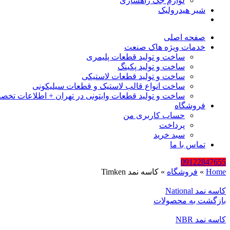
لوازم جک راهسازی
شیر هیدرولیک
صفحه اصلی
خدمات ویژه هاک صنعت
ساخت و تولید قطعات پلیمری
ساخت و تولید پکینگ
ساخت و تولید قطعات لاستیکی
ساخت انواع قالب لاستیک و قطعات سیلیکونی
ساخت و تولید قطعات وایتونی در تهران + اطلاعات تخص
فروشگاه
حساب کاربری من
پرداخت
سبد خرید
تماس با ما
09122847655
Home
»
فروشگاه
»
کاسه نمد Timken
کاسه نمد National
بازگشت به محصولات
کاسه نمد NBR