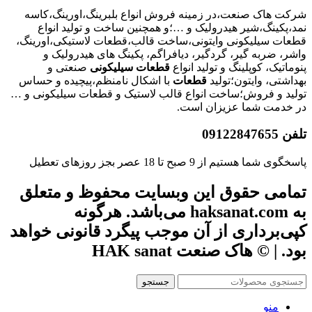
شرکت هاک صنعت،در زمینه فروش انواع بلبرینگ،اورینگ،کاسه
نمد،پکینگ،شیر هیدرولیک و …؛و همچنین ساخت و تولید انواع
قطعات سیلیکونی وایتونی،ساخت قالب،قطعات لاستیکی،اورینگ،
واشر، ضربه گیر، گردگیر، دیافراگم، پکینگ های هیدرولیک و
پنوماتیک، کوپلینگ و تولید انواع
قطعات
سیلیکونی
صنعتی و
بهداشتی، وایتون؛تولید
قطعات
با اشکال نامنظم،پیچیده و حساس
تولید و فروش؛ساخت انواع قالب لاستیک و قطعات سیلیکونی و …
در خدمت شما عزیزان است.
تلفن 09122847655
پاسخگوی شما هستیم از 9 صبح تا 18 عصر بجز روزهای تعطیل
تمامی حقوق این وبسایت محفوظ و متعلق
به haksanat.com می‌باشد. هرگونه
کپی‌برداری از آن موجب پیگرد قانونی خواهد
بود. | © هاک صنعت HAK sanat
جستجو
منو