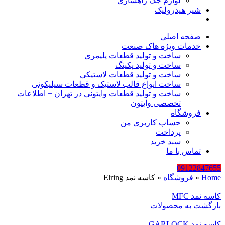
لوازم جک راهسازی
شیر هیدرولیک
صفحه اصلی
خدمات ویژه هاک صنعت
ساخت و تولید قطعات پلیمری
ساخت و تولید پکینگ
ساخت و تولید قطعات لاستیکی
ساخت انواع قالب لاستیک و قطعات سیلیکونی
ساخت و تولید قطعات وایتونی در تهران + اطلاعات
تخصصی وایتون
فروشگاه
حساب کاربری من
پرداخت
سبد خرید
تماس با ما
09122847655
Home
»
فروشگاه
»
کاسه نمد Elring
کاسه نمد MFC
بازگشت به محصولات
کاسه نمد GARLOCK