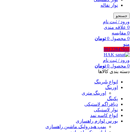
نوار نقاله
جستجو
ورود / ثبت نام
0
علاقه مندی
0
مقایسه
0
محصول
0
تومان
منو
09122847655
ورود / ثبت نام
0
محصول
0
تومان
دسته بندی کالاها
انواع بلبرینگ
اورینگ
اورینگ متری
پکینگ
دیافراگم لاستیکی
نوار لاستیکی
انواع کاسه نمد
بورس لوازم راهسازی
پمپ هیدرولیک ماشین راهسازی