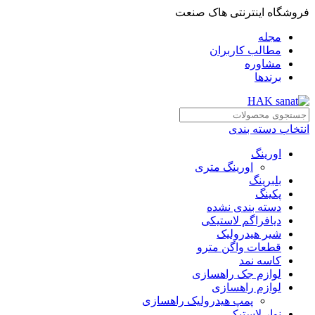
فروشگاه اینترنتی هاک صنعت
مجله
مطالب کاربران
مشاوره
برندها
انتخاب دسته بندی
اورینگ
اورینگ متری
بلبرینگ
پکینگ
دسته بندی نشده
دیافراگم لاستیکی
شیر هیدرولیک
قطعات واگن مترو
کاسه نمد
لوازم جک راهسازی
لوازم راهسازی
پمپ هیدرولیک راهسازی
نوار لاستیکی