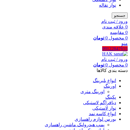
نوار نقاله
جستجو
ورود / ثبت نام
0
علاقه مندی
0
مقایسه
0
محصول
0
تومان
منو
09122847655
ورود / ثبت نام
0
محصول
0
تومان
دسته بندی کالاها
انواع بلبرینگ
اورینگ
اورینگ متری
پکینگ
دیافراگم لاستیکی
نوار لاستیکی
انواع کاسه نمد
بورس لوازم راهسازی
پمپ هیدرولیک ماشین راهسازی