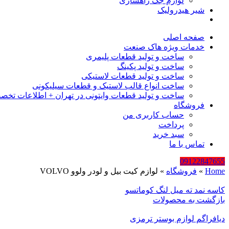
لوازم جک راهسازی
شیر هیدرولیک
صفحه اصلی
خدمات ویژه هاک صنعت
ساخت و تولید قطعات پلیمری
ساخت و تولید پکینگ
ساخت و تولید قطعات لاستیکی
ساخت انواع قالب لاستیک و قطعات سیلیکونی
ساخت و تولید قطعات وایتونی در تهران + اطلاعات تخص
فروشگاه
حساب کاربری من
پرداخت
سبد خرید
تماس با ما
09122847655
Home
»
فروشگاه
»
لوازم کیت بیل و لودر ولوو VOLVO
کاسه نمد ته میل لنگ کوماتسو
بازگشت به محصولات
دیافراگم لوازم بوستر ترمزی