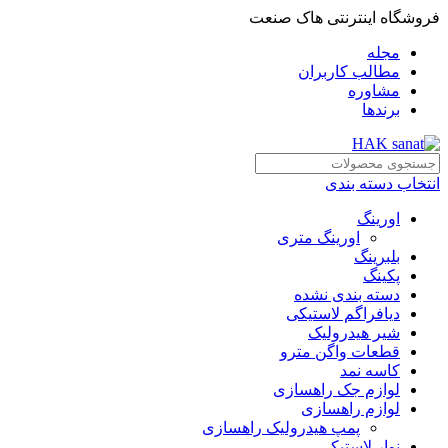
فروشگاه اینترنتی هاک صنعت
مجله
مطالب کاربران
مشاوره
برندها
انتخاب دسته بندی
اورینگ
اورینگ متری
بلبرینگ
پکینگ
دسته بندی نشده
دیافراگم لاستیکی
شیر هیدرولیک
قطعات واگن مترو
کاسه نمد
لوازم جک راهسازی
لوازم راهسازی
پمپ هیدرولیک راهسازی
نوار لاستیکی