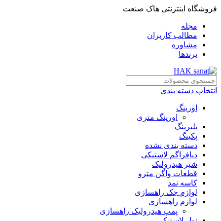
فروشگاه اینترنتی هاک صنعت
مجله
مطالب کاربران
مشاوره
برندها
انتخاب دسته بندی
اورینگ
اورینگ متری
بلبرینگ
پکینگ
دسته بندی نشده
دیافراگم لاستیکی
شیر هیدرولیک
قطعات واگن مترو
کاسه نمد
لوازم جک راهسازی
لوازم راهسازی
پمپ هیدرولیک راهسازی
نوار لاستیکی