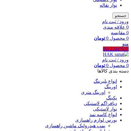
نوار نقاله
جستجو
ورود / ثبت نام
0
علاقه مندی
0
مقایسه
0
محصول
0
تومان
منو
09122847655
ورود / ثبت نام
0
محصول
0
تومان
دسته بندی کالاها
انواع بلبرینگ
اورینگ
اورینگ متری
پکینگ
دیافراگم لاستیکی
نوار لاستیکی
انواع کاسه نمد
بورس لوازم راهسازی
پمپ هیدرولیک ماشین راهسازی