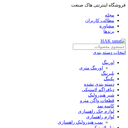
فروشگاه اینترنتی هاک صنعت
مجله
مطالب کاربران
مشاوره
برندها
انتخاب دسته بندی
اورینگ
اورینگ متری
بلبرینگ
پکینگ
دسته بندی نشده
دیافراگم لاستیکی
شیر هیدرولیک
قطعات واگن مترو
کاسه نمد
لوازم جک راهسازی
لوازم راهسازی
پمپ هیدرولیک راهسازی
نوار لاستیکی