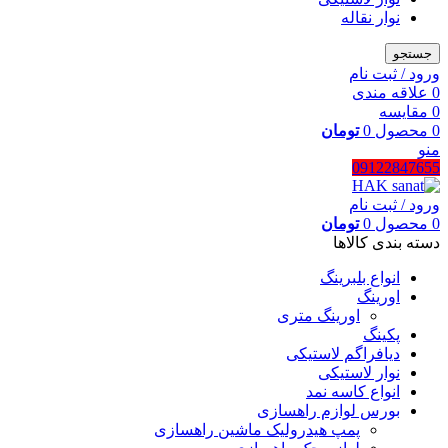
نوار نقاله
جستجو
ورود / ثبت نام
0
علاقه مندی
0
مقایسه
0
محصول
0
تومان
منو
09122847655
ورود / ثبت نام
0
محصول
0
تومان
دسته بندی کالاها
انواع بلبرینگ
اورینگ
اورینگ متری
پکینگ
دیافراگم لاستیکی
نوار لاستیکی
انواع کاسه نمد
بورس لوازم راهسازی
پمپ هیدرولیک ماشین راهسازی