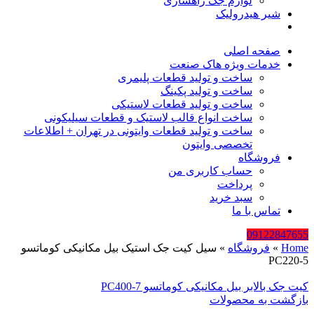
لوازم جک راهسازی
شیر هیدرولیک
صفحه اصلی
خدمات ویژه هاک صنعت
ساخت و تولید قطعات پلیمری
ساخت و تولید پکینگ
ساخت و تولید قطعات لاستیکی
ساخت انواع قالب لاستیک و قطعات سیلیکونی
ساخت و تولید قطعات وایتونی در تهران + اطلاعات
تخصصی وایتون
فروشگاه
حساب کاربری من
پرداخت
سبد خرید
تماس با ما
09122847655
Home
»
فروشگاه
»
سیل کیت جک استیک بیل مکانیکی کوماتسو
PC220-5
کیت جک بالابر بیل مکانیکی کوماتسو PC400-7
بازگشت به محصولات