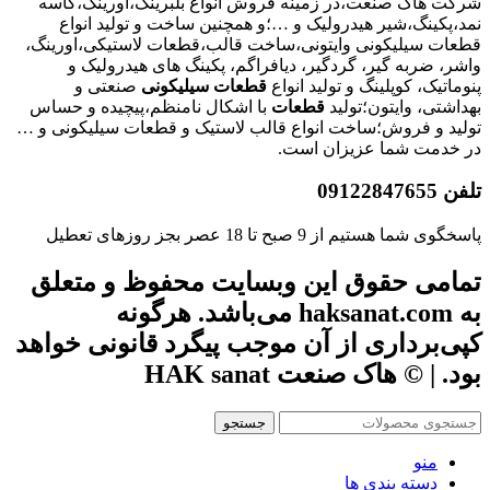
شرکت هاک صنعت،در زمینه فروش انواع بلبرینگ،اورینگ،کاسه
نمد،پکینگ،شیر هیدرولیک و …؛و همچنین ساخت و تولید انواع
قطعات سیلیکونی وایتونی،ساخت قالب،قطعات لاستیکی،اورینگ،
واشر، ضربه گیر، گردگیر، دیافراگم، پکینگ های هیدرولیک و
پنوماتیک، کوپلینگ و تولید انواع
قطعات
سیلیکونی
صنعتی و
بهداشتی، وایتون؛تولید
قطعات
با اشکال نامنظم،پیچیده و حساس
تولید و فروش؛ساخت انواع قالب لاستیک و قطعات سیلیکونی و …
در خدمت شما عزیزان است.
تلفن 09122847655
پاسخگوی شما هستیم از 9 صبح تا 18 عصر بجز روزهای تعطیل
تمامی حقوق این وبسایت محفوظ و متعلق
به haksanat.com می‌باشد. هرگونه
کپی‌برداری از آن موجب پیگرد قانونی خواهد
بود. | © هاک صنعت HAK sanat
جستجو
منو
دسته بندی ها