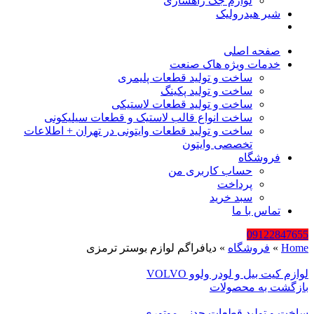
لوازم جک راهسازی
شیر هیدرولیک
صفحه اصلی
خدمات ویژه هاک صنعت
ساخت و تولید قطعات پلیمری
ساخت و تولید پکینگ
ساخت و تولید قطعات لاستیکی
ساخت انواع قالب لاستیک و قطعات سیلیکونی
ساخت و تولید قطعات وایتونی در تهران + اطلاعات
تخصصی وایتون
فروشگاه
حساب کاربری من
پرداخت
سبد خرید
تماس با ما
09122847655
Home
»
فروشگاه
»
دیافراگم لوازم بوستر ترمزی
لوازم کیت بیل و لودر ولوو VOLVO
بازگشت به محصولات
ساخت و تولید قطعات چدنی موتوری