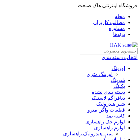
فروشگاه اینترنتی هاک صنعت
مجله
مطالب کاربران
مشاوره
برندها
انتخاب دسته بندی
اورینگ
اورینگ متری
بلبرینگ
پکینگ
دسته بندی نشده
دیافراگم لاستیکی
شیر هیدرولیک
قطعات واگن مترو
کاسه نمد
لوازم جک راهسازی
لوازم راهسازی
پمپ هیدرولیک راهسازی
نوار لاستیکی