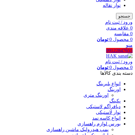
نوار نقاله
جستجو
ورود / ثبت نام
0
علاقه مندی
0
مقایسه
0
محصول
0
تومان
منو
09122847655
ورود / ثبت نام
0
محصول
0
تومان
دسته بندی کالاها
انواع بلبرینگ
اورینگ
اورینگ متری
پکینگ
دیافراگم لاستیکی
نوار لاستیکی
انواع کاسه نمد
بورس لوازم راهسازی
پمپ هیدرولیک ماشین راهسازی