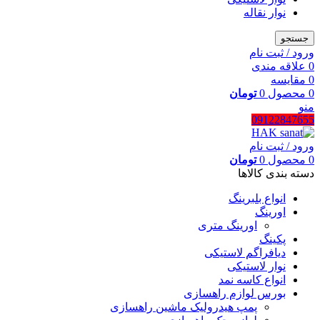
نوار نقاله
جستجو
ورود / ثبت نام
0
علاقه مندی
0
مقایسه
0
محصول
0
تومان
منو
09122847655
ورود / ثبت نام
0
محصول
0
تومان
دسته بندی کالاها
انواع بلبرینگ
اورینگ
اورینگ متری
پکینگ
دیافراگم لاستیکی
نوار لاستیکی
انواع کاسه نمد
بورس لوازم راهسازی
پمپ هیدرولیک ماشین راهسازی