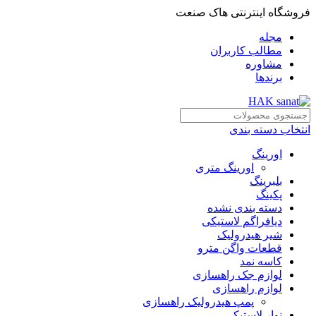
فروشگاه اینترنتی هاک صنعت
مجله
مطالب کاربران
مشاوره
برندها
انتخاب دسته بندی
اورینگ
اورینگ متری
بلبرینگ
پکینگ
دسته بندی نشده
دیافراگم لاستیکی
شیر هیدرولیک
قطعات واگن مترو
کاسه نمد
لوازم جک راهسازی
لوازم راهسازی
پمپ هیدرولیک راهسازی
نوار لاستیکی