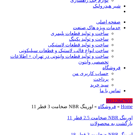
لوازم جک راهسازی
شیر هیدرولیک
صفحه اصلی
خدمات ویژه هاک صنعت
ساخت و تولید قطعات پلیمری
ساخت و تولید پکینگ
ساخت و تولید قطعات لاستیکی
ساخت انواع قالب لاستیک و قطعات سیلیکونی
ساخت و تولید قطعات وایتونی در تهران + اطلاعات
تخصصی وایتون
فروشگاه
حساب کاربری من
پرداخت
سبد خرید
تماس با ما
09122847655
Home
»
فروشگاه
»
اورینگ NBR ضخامت 3 قطر 11
اورینگ NBR ضخامت 2.5 قطر 11
بازگشت به محصولات
اورینگ NBR ضخامت 3 قطر 18