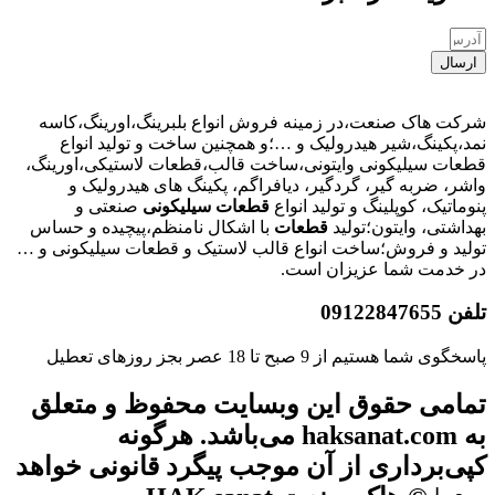
ارسال
شرکت هاک صنعت،در زمینه فروش انواع بلبرینگ،اورینگ،کاسه
نمد،پکینگ،شیر هیدرولیک و …؛و همچنین ساخت و تولید انواع
قطعات سیلیکونی وایتونی،ساخت قالب،قطعات لاستیکی،اورینگ،
واشر، ضربه گیر، گردگیر، دیافراگم، پکینگ های هیدرولیک و
پنوماتیک، کوپلینگ و تولید انواع
قطعات
سیلیکونی
صنعتی و
بهداشتی، وایتون؛تولید
قطعات
با اشکال نامنظم،پیچیده و حساس
تولید و فروش؛ساخت انواع قالب لاستیک و قطعات سیلیکونی و …
در خدمت شما عزیزان است.
تلفن 09122847655
پاسخگوی شما هستیم از 9 صبح تا 18 عصر بجز روزهای تعطیل
تمامی حقوق این وبسایت محفوظ و متعلق
به haksanat.com می‌باشد. هرگونه
کپی‌برداری از آن موجب پیگرد قانونی خواهد