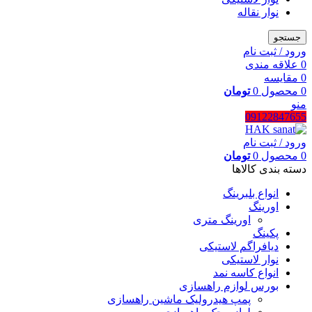
نوار نقاله
جستجو
ورود / ثبت نام
0
علاقه مندی
0
مقایسه
0
محصول
0
تومان
منو
09122847655
ورود / ثبت نام
0
محصول
0
تومان
دسته بندی کالاها
انواع بلبرینگ
اورینگ
اورینگ متری
پکینگ
دیافراگم لاستیکی
نوار لاستیکی
انواع کاسه نمد
بورس لوازم راهسازی
پمپ هیدرولیک ماشین راهسازی