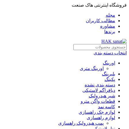
فروشگاه اینترنتی هاک صنعت
مجله
مطالب کاربران
مشاوره
برندها
انتخاب دسته بندی
اورینگ
اورینگ متری
بلبرینگ
پکینگ
دسته بندی نشده
دیافراگم لاستیکی
شیر هیدرولیک
قطعات واگن مترو
کاسه نمد
لوازم جک راهسازی
لوازم راهسازی
پمپ هیدرولیک راهسازی
نوار لاستیکی