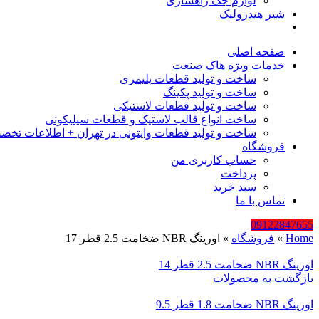
لوازم جک راهسازی
شیر هیدرولیک
صفحه اصلی
خدمات ویژه هاک صنعت
ساخت و تولید قطعات پلیمری
ساخت و تولید پکینگ
ساخت و تولید قطعات لاستیکی
ساخت انواع قالب لاستیک و قطعات سیلیکونی
ساخت و تولید قطعات وایتونی در تهران + اطلاعات تخص
فروشگاه
حساب کاربری من
پرداخت
سبد خرید
تماس با ما
09122847655
Home
»
فروشگاه
»
اورینگ NBR ضخامت 2.5 قطر 17
اورینگ NBR ضخامت 2.5 قطر 14
بازگشت به محصولات
اورینگ NBR ضخامت 1.8 قطر 9.5