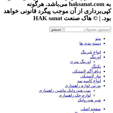
به haksanat.com می‌باشد. هرگونه
کپی‌برداری از آن موجب پیگرد قانونی خواهد
بود. | © هاک صنعت HAK sanat
جستجو
منو
دسته بندی ها
انواع بلبرینگ
اورینگ
اورینگ متری
پکینگ
دیافراگم لاستیکی
نوار لاستیکی
انواع کاسه نمد
بورس لوازم راهسازی
پمپ هیدرولیک ماشین راهسازی
لوازم جک راهسازی
شیر هیدرولیک
صفحه اصلی