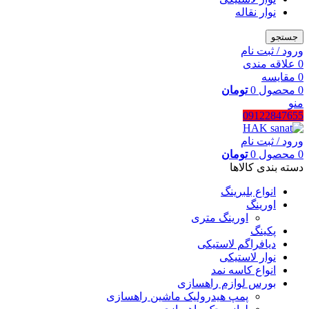
نوار نقاله
جستجو
ورود / ثبت نام
0
علاقه مندی
0
مقایسه
0
محصول
0
تومان
منو
09122847655
ورود / ثبت نام
0
محصول
0
تومان
دسته بندی کالاها
انواع بلبرینگ
اورینگ
اورینگ متری
پکینگ
دیافراگم لاستیکی
نوار لاستیکی
انواع کاسه نمد
بورس لوازم راهسازی
پمپ هیدرولیک ماشین راهسازی