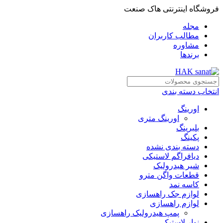
فروشگاه اینترنتی هاک صنعت
مجله
مطالب کاربران
مشاوره
برندها
انتخاب دسته بندی
اورینگ
اورینگ متری
بلبرینگ
پکینگ
دسته بندی نشده
دیافراگم لاستیکی
شیر هیدرولیک
قطعات واگن مترو
کاسه نمد
لوازم جک راهسازی
لوازم راهسازی
پمپ هیدرولیک راهسازی
نوار لاستیکی