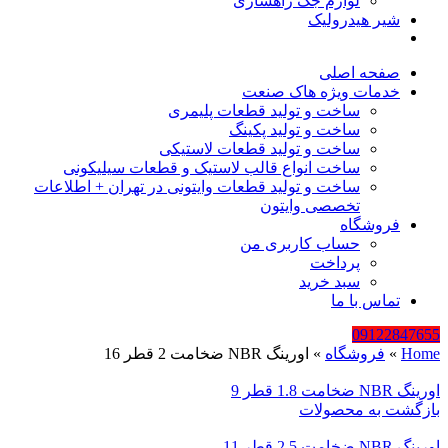
لوازم جک راهسازی
شیر هیدرولیک
صفحه اصلی
خدمات ویژه هاک صنعت
ساخت و تولید قطعات پلیمری
ساخت و تولید پکینگ
ساخت و تولید قطعات لاستیکی
ساخت انواع قالب لاستیک و قطعات سیلیکونی
ساخت و تولید قطعات وایتونی در تهران + اطلاعات
تخصصی وایتون
فروشگاه
حساب کاربری من
پرداخت
سبد خرید
تماس با ما
09122847655
Home
»
فروشگاه
»
اورینگ NBR ضخامت 2 قطر 16
اورینگ NBR ضخامت 1.8 قطر 9
بازگشت به محصولات
اورینگ NBR ضخامت 2.5 قطر 11