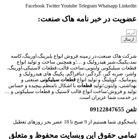
Facebook
Twitter
Youtube
Telegram
Whatsapp
Linkedin
عضویت در خبر نامه هاک صنعت:
ارسال
شرکت هاک صنعت،در زمینه فروش انواع بلبرینگ،اورینگ،کاسه
نمد،پکینگ،شیر هیدرولیک و …؛و همچنین ساخت و تولید انواع
قطعات سیلیکونی وایتونی،ساخت قالب،قطعات لاستیکی،اورینگ،
واشر، ضربه گیر، گردگیر، دیافراگم، پکینگ های هیدرولیک و
پنوماتیک، کوپلینگ و تولید انواع
قطعات
سیلیکونی
صنعتی و
بهداشتی، وایتون؛تولید
قطعات
با اشکال نامنظم،پیچیده و حساس
تولید و فروش؛ساخت انواع قالب لاستیک و قطعات سیلیکونی و …
در خدمت شما عزیزان است.
تلفن 09122847655
پاسخگوی شما هستیم از 9 صبح تا 18 عصر بجز روزهای تعطیل
تمامی حقوق این وبسایت محفوظ و متعلق