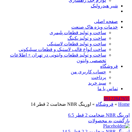
لوازم جک راهسازی
شیر هیدرولیک
صفحه اصلی
خدمات ویژه هاک صنعت
ساخت و تولید قطعات پلیمری
ساخت و تولید پکینگ
ساخت و تولید قطعات لاستیکی
ساخت انواع قالب لاستیک و قطعات سیلیکونی
ساخت و تولید قطعات وایتونی در تهران + اطلاعات
تخصصی وایتون
فروشگاه
حساب کاربری من
پرداخت
سبد خرید
تماس با ما
09122847655
Home
»
فروشگاه
»
اورینگ NBR ضخامت 2 قطر 14
اورینگ NBR ضخامت 2 قطر 6.5
بازگشت به محصولات
اورینگ NBR ضخامت 2.2 قطر 14.5