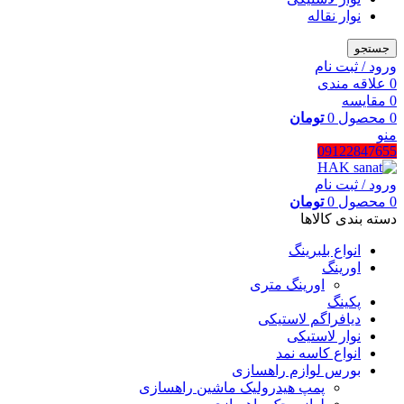
نوار نقاله
جستجو
ورود / ثبت نام
0
علاقه مندی
0
مقایسه
0
محصول
0
تومان
منو
09122847655
ورود / ثبت نام
0
محصول
0
تومان
دسته بندی کالاها
انواع بلبرینگ
اورینگ
اورینگ متری
پکینگ
دیافراگم لاستیکی
نوار لاستیکی
انواع کاسه نمد
بورس لوازم راهسازی
پمپ هیدرولیک ماشین راهسازی