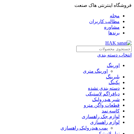
فروشگاه اینترنتی هاک صنعت
مجله
مطالب کاربران
مشاوره
برندها
انتخاب دسته بندی
اورینگ
اورینگ متری
بلبرینگ
پکینگ
دسته بندی نشده
دیافراگم لاستیکی
شیر هیدرولیک
قطعات واگن مترو
کاسه نمد
لوازم جک راهسازی
لوازم راهسازی
پمپ هیدرولیک راهسازی
نوار لاستیکی