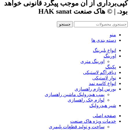
کپی‌برداری از آن موجب پیگرد قانونی خواهد
بود. | © هاک صنعت HAK sanat
جستجو
منو
دسته بندی ها
انواع بلبرینگ
اورینگ
اورینگ متری
پکینگ
دیافراگم لاستیکی
نوار لاستیکی
انواع کاسه نمد
بورس لوازم راهسازی
پمپ هیدرولیک ماشین راهسازی
لوازم جک راهسازی
شیر هیدرولیک
صفحه اصلی
خدمات ویژه هاک صنعت
ساخت و تولید قطعات پلیمری