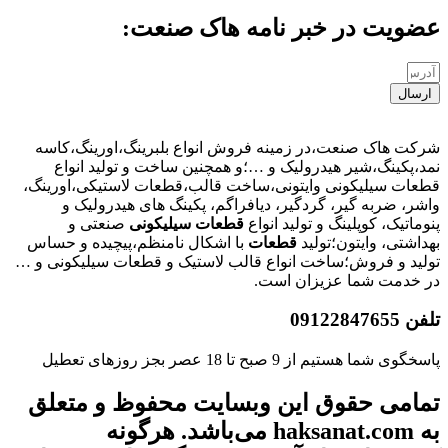
عضویت در خبر نامه هاک صنعت:
ارسال
شرکت هاک صنعت،در زمینه فروش انواع بلبرینگ،اورینگ،کاسه
نمد،پکینگ،شیر هیدرولیک و …؛و همچنین ساخت و تولید انواع
قطعات سیلیکونی وایتونی،ساخت قالب،قطعات لاستیکی،اورینگ،
واشر، ضربه گیر، گردگیر، دیافراگم، پکینگ های هیدرولیک و
پنوماتیک، کوپلینگ و تولید انواع
قطعات
سیلیکونی
صنعتی و
بهداشتی، وایتون؛تولید
قطعات
با اشکال نامنظم،پیچیده و حساس
تولید و فروش؛ساخت انواع قالب لاستیک و قطعات سیلیکونی و …
در خدمت شما عزیزان است.
تلفن 09122847655
پاسخگوی شما هستیم از 9 صبح تا 18 عصر بجز روزهای تعطیل
تمامی حقوق این وبسایت محفوظ و متعلق
به haksanat.com می‌باشد. هرگونه