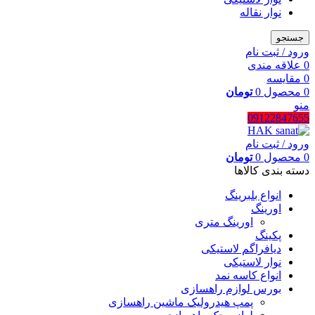
نوار نقاله
جستجو
ورود / ثبت نام
0
علاقه مندی
0
مقایسه
0
محصول
0
تومان
منو
09122847655
ورود / ثبت نام
0
محصول
0
تومان
دسته بندی کالاها
انواع بلبرینگ
اورینگ
اورینگ متری
پکینگ
دیافراگم لاستیکی
نوار لاستیکی
انواع کاسه نمد
بورس لوازم راهسازی
پمپ هیدرولیک ماشین راهسازی