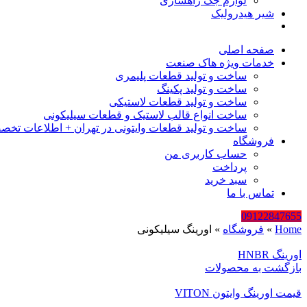
لوازم جک راهسازی
شیر هیدرولیک
صفحه اصلی
خدمات ویژه هاک صنعت
ساخت و تولید قطعات پلیمری
ساخت و تولید پکینگ
ساخت و تولید قطعات لاستیکی
ساخت انواع قالب لاستیک و قطعات سیلیکونی
ساخت و تولید قطعات وایتونی در تهران + اطلاعات تخص
فروشگاه
حساب کاربری من
پرداخت
سبد خرید
تماس با ما
09122847655
Home
»
فروشگاه
»
اورینگ سیلیکونی
اورینگ HNBR
بازگشت به محصولات
قیمت اورینگ وایتون VITON