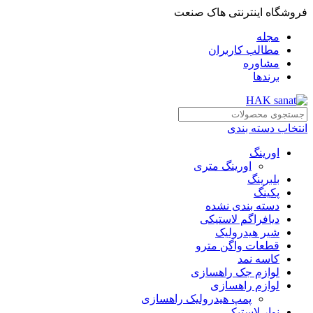
فروشگاه اینترنتی هاک صنعت
مجله
مطالب کاربران
مشاوره
برندها
انتخاب دسته بندی
اورینگ
اورینگ متری
بلبرینگ
پکینگ
دسته بندی نشده
دیافراگم لاستیکی
شیر هیدرولیک
قطعات واگن مترو
کاسه نمد
لوازم جک راهسازی
لوازم راهسازی
پمپ هیدرولیک راهسازی
نوار لاستیکی