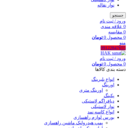
نوار نقاله
جستجو
ورود / ثبت نام
0
علاقه مندی
0
مقایسه
0
محصول
0
تومان
منو
09122847655
ورود / ثبت نام
0
محصول
0
تومان
دسته بندی کالاها
انواع بلبرینگ
اورینگ
اورینگ متری
پکینگ
دیافراگم لاستیکی
نوار لاستیکی
انواع کاسه نمد
بورس لوازم راهسازی
پمپ هیدرولیک ماشین راهسازی