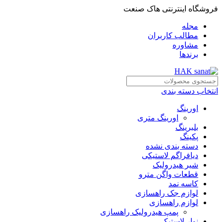
فروشگاه اینترنتی هاک صنعت
مجله
مطالب کاربران
مشاوره
برندها
انتخاب دسته بندی
اورینگ
اورینگ متری
بلبرینگ
پکینگ
دسته بندی نشده
دیافراگم لاستیکی
شیر هیدرولیک
قطعات واگن مترو
کاسه نمد
لوازم جک راهسازی
لوازم راهسازی
پمپ هیدرولیک راهسازی
نوار لاستیکی