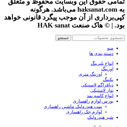
تمامی حقوق این وبسایت محفوظ و متعلق
به haksanat.com می‌باشد. هرگونه
کپی‌برداری از آن موجب پیگرد قانونی خواهد
بود. | © هاک صنعت HAK sanat
جستجو
منو
دسته بندی ها
انواع بلبرینگ
اورینگ
اورینگ متری
پکینگ
دیافراگم لاستیکی
نوار لاستیکی
انواع کاسه نمد
بورس لوازم راهسازی
پمپ هیدرولیک ماشین راهسازی
لوازم جک راهسازی
شیر هیدرولیک