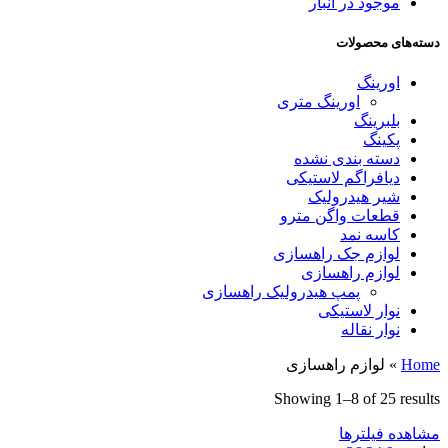
موجود در انبار
دسته‌های محصولات
اورینگ
اورینگ متری
بلبرینگ
پکینگ
دسته بندی نشده
دیافراگم لاستیکی
شیر هیدرولیک
قطعات واگن مترو
کاسه نمد
لوازم جک راهسازی
لوازم راهسازی
پمپ هیدرولیک راهسازی
نوار لاستیکی
نوار نقاله
Home
»
لوازم راهسازی
Showing 1–8 of 25 results
مشاهده فیلترها