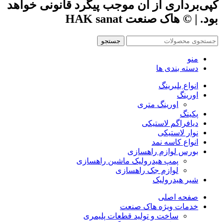
کپی‌برداری از آن موجب پیگرد قانونی خواهد
بود. | © هاک صنعت HAK sanat
جستجو
منو
دسته بندی ها
انواع بلبرینگ
اورینگ
اورینگ متری
پکینگ
دیافراگم لاستیکی
نوار لاستیکی
انواع کاسه نمد
بورس لوازم راهسازی
پمپ هیدرولیک ماشین راهسازی
لوازم جک راهسازی
شیر هیدرولیک
صفحه اصلی
خدمات ویژه هاک صنعت
ساخت و تولید قطعات پلیمری