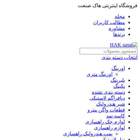
فروشگاه اینترنتی هاک صنعت
مجله
مطالب کاربران
مشاوره
برندها
انتخاب دسته بندی
اورینگ
اورینگ متری
بلبرینگ
پکینگ
دسته بندی نشده
دیافراگم لاستیکی
شیر هیدرولیک
قطعات واگن مترو
کاسه نمد
لوازم جک راهسازی
لوازم راهسازی
پمپ هیدرولیک راهسازی
نوار لاستیکی