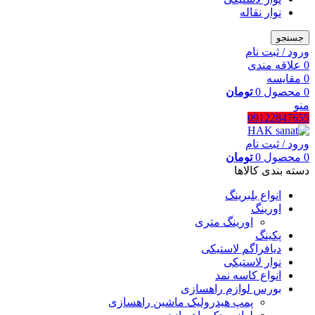
نوار نقاله
جستجو
ورود / ثبت نام
0
علاقه مندی
0
مقایسه
0
محصول
0
تومان
منو
09122847655
ورود / ثبت نام
0
محصول
0
تومان
دسته بندی کالاها
انواع بلبرینگ
اورینگ
اورینگ متری
پکینگ
دیافراگم لاستیکی
نوار لاستیکی
انواع کاسه نمد
بورس لوازم راهسازی
پمپ هیدرولیک ماشین راهسازی