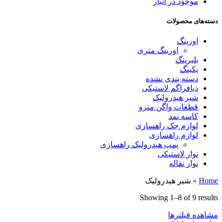
موجود در انبار
دسته‌های محصولات
اورینگ
اورینگ متری
بلبرینگ
پکینگ
دسته بندی نشده
دیافراگم لاستیکی
شیر هیدرولیک
قطعات واگن مترو
کاسه نمد
لوازم جک راهسازی
لوازم راهسازی
پمپ هیدرولیک راهسازی
نوار لاستیکی
نوار نقاله
Home
»
شیر هیدرولیک
Showing 1–8 of 9 results
مشاهده فیلترها