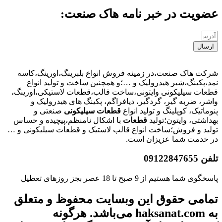
عضویت در خبر نامه هاک صنعت:
ارسال
شرکت هاک صنعت،در زمینه فروش انواع بلبرینگ،اورینگ،کاسه
نمد،پکینگ،شیر هیدرولیک و …؛و همچنین ساخت و تولید انواع
قطعات سیلیکونی وایتونی،ساخت قالب،قطعات لاستیکی،اورینگ،
واشر، ضربه گیر، گردگیر، دیافراگم، پکینگ های هیدرولیک و
پنوماتیک، کوپلینگ و تولید انواع
قطعات
سیلیکونی
صنعتی و
بهداشتی، وایتون؛تولید
قطعات
با اشکال نامنظم،پیچیده و حساس
تولید و فروش؛ساخت انواع قالب لاستیک و قطعات سیلیکونی و …
در خدمت شما عزیزان است.
تلفن 09122847655
پاسخگوی شما هستیم از 9 صبح تا 18 عصر بجز روزهای تعطیل
تمامی حقوق این وبسایت محفوظ و متعلق
به haksanat.com می‌باشد. هرگونه