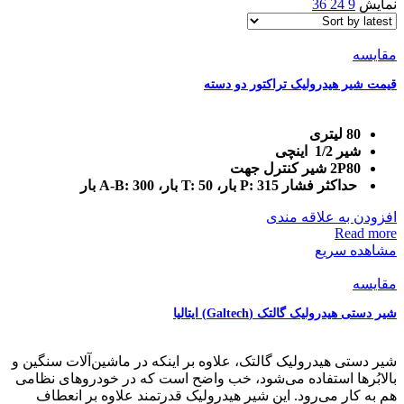
نمایش
9
24
36
مقایسه
قیمت شیر هیدرولیک تراکتور دو دسته
80 لیتری
شیر 1/2 اینچی
2P80 شیر کنترل جهت
حداکثر فشار P: 315 بار، T: 50 بار، A-B: 300 بار
افزودن به علاقه مندی
Read more
مشاهده سریع
مقایسه
شیر دستی هیدرولیک گالتک (Galtech) ایتالیا
شیر دستی هیدرولیک گالتک، علاوه بر اینکه در ماشین‌آلات سنگین و
بالابُرها استفاده می‌شود، خب واضح است که در خودروهای نظامی
هم به کار می‌رود. این شیر هیدرولیک قدرتمند علاوه بر انعطاف