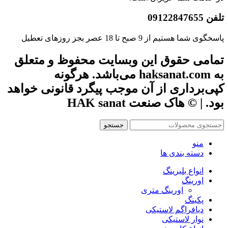
تلفن 09122847655
پاسخگوی شما هستیم از 9 صبح تا 18 عصر بجز روزهای تعطیل
تمامی حقوق این وبسایت محفوظ و متعلق
به haksanat.com می‌باشد. هرگونه
کپی‌برداری از آن موجب پیگرد قانونی خواهد
بود. | © هاک صنعت HAK sanat
جستجو
منو
دسته بندی ها
انواع بلبرینگ
اورینگ
اورینگ متری
پکینگ
دیافراگم لاستیکی
نوار لاستیکی