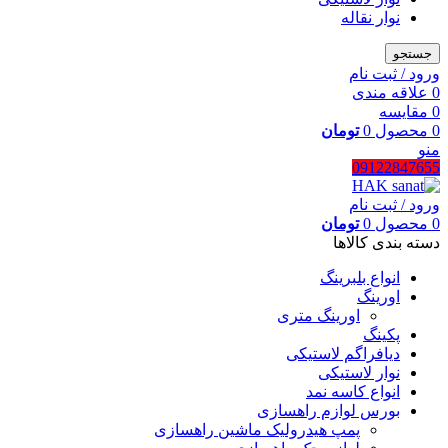
نوار نقاله
جستجو
ورود / ثبت نام
0
علاقه مندی
0
مقایسه
0
محصول
0
تومان
منو
09122847655
ورود / ثبت نام
0
محصول
0
تومان
دسته بندی کالاها
انواع بلبرینگ
اورینگ
اورینگ متری
پکینگ
دیافراگم لاستیکی
نوار لاستیکی
انواع کاسه نمد
بورس لوازم راهسازی
پمپ هیدرولیک ماشین راهسازی