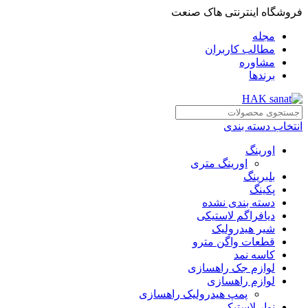
فروشگاه اینترنتی هاک صنعت
مجله
مطالب کاربران
مشاوره
برندها
انتخاب دسته بندی
اورینگ
اورینگ متری
بلبرینگ
پکینگ
دسته بندی نشده
دیافراگم لاستیکی
شیر هیدرولیک
قطعات واگن مترو
کاسه نمد
لوازم جک راهسازی
لوازم راهسازی
پمپ هیدرولیک راهسازی
نوار لاستیکی