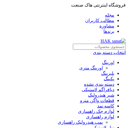
فروشگاه اینترنتی هاک صنعت
مجله
مطالب کاربران
مشاوره
برندها
انتخاب دسته بندی
اورینگ
اورینگ متری
بلبرینگ
پکینگ
دسته بندی نشده
دیافراگم لاستیکی
شیر هیدرولیک
قطعات واگن مترو
کاسه نمد
لوازم جک راهسازی
لوازم راهسازی
پمپ هیدرولیک راهسازی
نوار لاستیکی