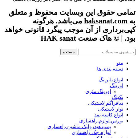
تمامی حقوق این وبسایت محفوظ و متعلق
به haksanat.com می‌باشد. هرگونه
کپی‌برداری از آن موجب پیگرد قانونی خواهد
بود. | © هاک صنعت HAK sanat
جستجو
منو
دسته بندی ها
انواع بلبرینگ
اورینگ
اورینگ متری
پکینگ
دیافراگم لاستیکی
نوار لاستیکی
انواع کاسه نمد
بورس لوازم راهسازی
پمپ هیدرولیک ماشین راهسازی
لوازم جک راهسازی