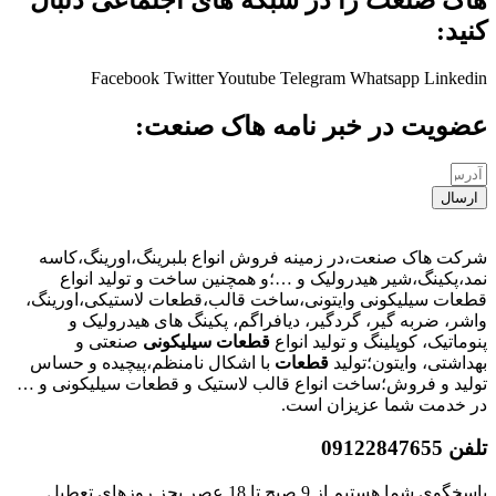
کنید:
Facebook
Twitter
Youtube
Telegram
Whatsapp
Linkedin
عضویت در خبر نامه هاک صنعت:
ارسال
شرکت هاک صنعت،در زمینه فروش انواع بلبرینگ،اورینگ،کاسه
نمد،پکینگ،شیر هیدرولیک و …؛و همچنین ساخت و تولید انواع
قطعات سیلیکونی وایتونی،ساخت قالب،قطعات لاستیکی،اورینگ،
واشر، ضربه گیر، گردگیر، دیافراگم، پکینگ های هیدرولیک و
پنوماتیک، کوپلینگ و تولید انواع
قطعات
سیلیکونی
صنعتی و
بهداشتی، وایتون؛تولید
قطعات
با اشکال نامنظم،پیچیده و حساس
تولید و فروش؛ساخت انواع قالب لاستیک و قطعات سیلیکونی و …
در خدمت شما عزیزان است.
تلفن 09122847655
پاسخگوی شما هستیم از 9 صبح تا 18 عصر بجز روزهای تعطیل