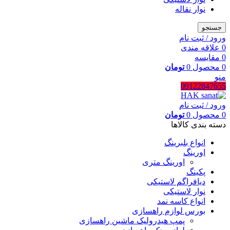
نوار نقاله
جستجو
ورود / ثبت نام
0
علاقه مندی
0
مقایسه
0
محصول
0
تومان
منو
09122847655
ورود / ثبت نام
0
محصول
0
تومان
دسته بندی کالاها
انواع بلبرینگ
اورینگ
اورینگ متری
پکینگ
دیافراگم لاستیکی
نوار لاستیکی
انواع کاسه نمد
بورس لوازم راهسازی
پمپ هیدرولیک ماشین راهسازی